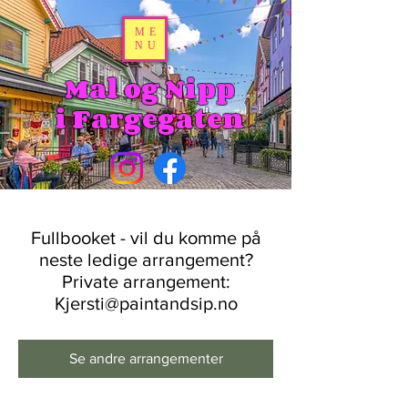
ME
NU
Mal og Nipp
i Fargegaten
Fullbooket - vil du komme på
neste ledige arrangement?
Private arrangement:
Kjersti@paintandsip.no
Se andre arrangementer