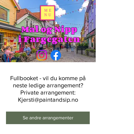
ME
NU
Mal og Nipp
i Fargegaten
Fullbooket - vil du komme på
neste ledige arrangement?
Private arrangement:
Kjersti@paintandsip.no
Se andre arrangementer