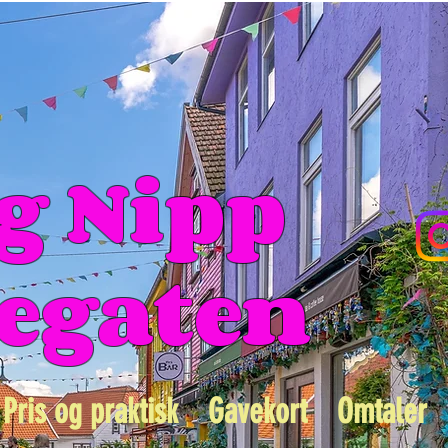
g Nipp
gegaten
Pris og praktisk
Gavekort
Omtaler