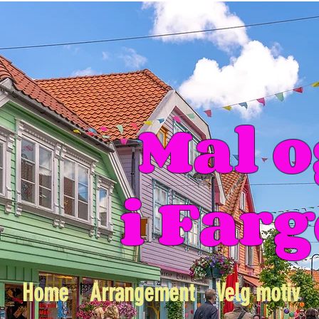
Mal o
i Far
Home
Arrangement
Velg motiv