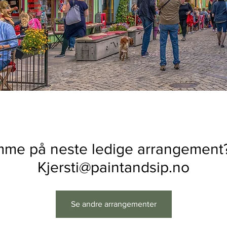
omme på neste ledige arrangement
Kjersti@paintandsip.no
Se andre arrangementer