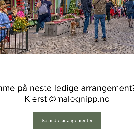
omme på neste ledige arrangement
Kjersti@malognipp.no
Se andre arrangementer