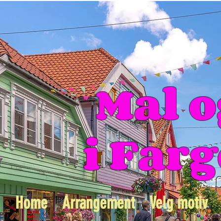
Mal o
i Far
Home
Arrangement
Velg motiv