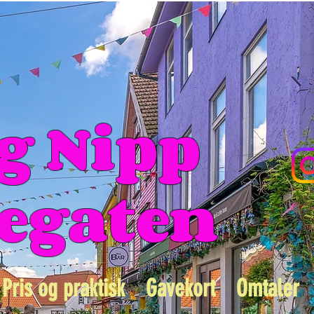
g Nipp
gegaten
Pris og praktisk
Gavekort
Omtaler