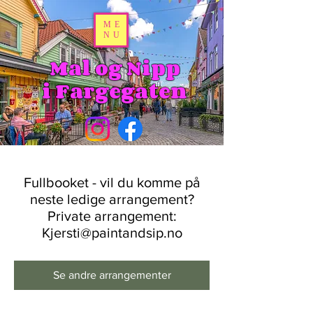
ME
NU
Mal og Nipp
i Fargegaten
Fullbooket - vil du komme på
neste ledige arrangement?
Private arrangement:
Kjersti@paintandsip.no
Se andre arrangementer